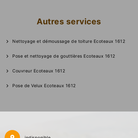
Autres services
Nettoyage et démoussage de toiture Ecoteaux 1612
Pose et nettoyage de gouttières Ecoteaux 1612
Couvreur Ecoteaux 1612
Pose de Velux Ecoteaux 1612
indisponible