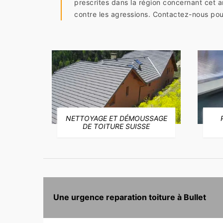
prescrites dans la région concernant cet a
contre les agressions. Contactez-nous pou
NETTOYAGE ET DÉMOUSSAGE
E
DE TOITURE SUISSE
Une urgence reparation toiture à Bullet