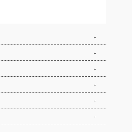
+
+
+
+
+
+