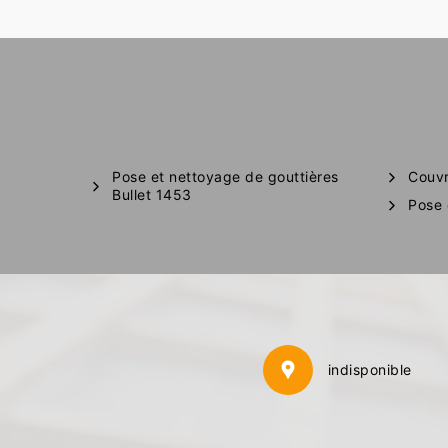
Pose et nettoyage de gouttières
Couvr
Bullet 1453
Pose 
indisponible