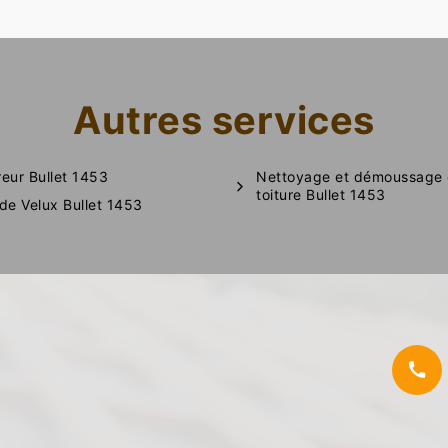
Autres services
eur Bullet 1453
Nettoyage et démoussage
toiture Bullet 1453
de Velux Bullet 1453