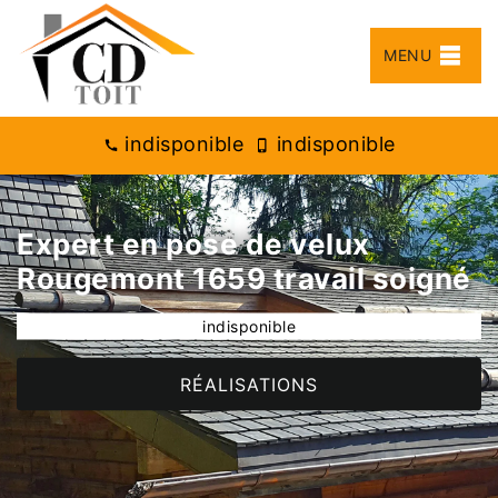
MENU
indisponible
indisponible
Expert en pose de velux
Rougemont 1659 travail soigné
indisponible
RÉALISATIONS