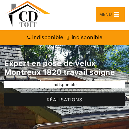
MENU
indisponible
indisponible
Expert en pose de velux
Montreux 1820 travail soigné
indisponible
RÉALISATIONS