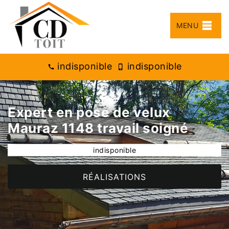
MENU
indisponible
indisponible
Expert en pose de velux
Mauraz 1148 travail soigné
indisponible
RÉALISATIONS