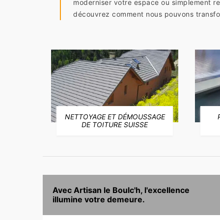
moderniser votre espace ou simplement rem
découvrez comment nous pouvons transform
NETTOYAGE ET DÉMOUSSAGE
E
DE TOITURE SUISSE
Avec Artisan le Boulc'h, l'excellence
illumine votre demeure.