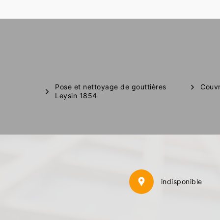
Pose et nettoyage de gouttières
Couvr
Leysin 1854
indisponible