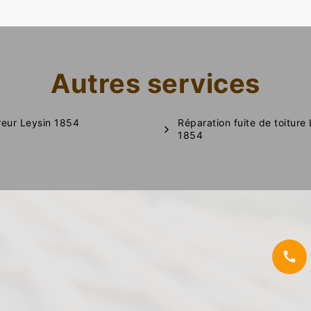
Autres services
eur Leysin 1854
Réparation fuite de toiture
1854