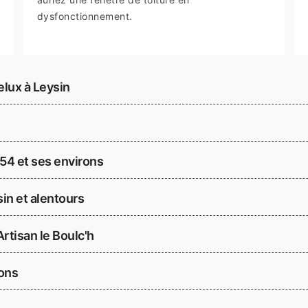
dysfonctionnement.
elux à Leysin
854 et ses environs
in et alentours
rtisan le Boulc'h
rons