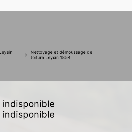
 Leysin
Nettoyage et démoussage de
toiture Leysin 1854
indisponible
indisponible