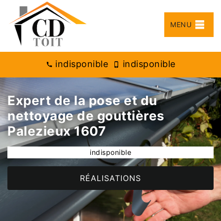
MENU
indisponible
indisponible
Expert de la pose et du
nettoyage de gouttières
Palezieux 1607
indisponible
RÉALISATIONS