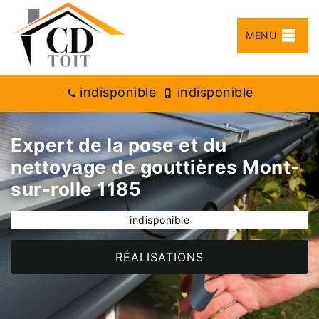
MENU
indisponible
indisponible
Expert de la pose et du
nettoyage de gouttières Mont-
sur-rolle 1185
indisponible
RÉALISATIONS