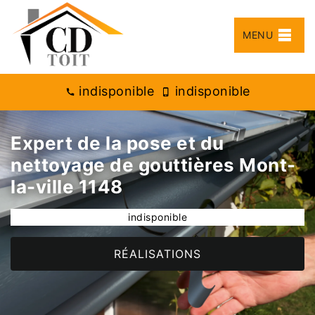
MENU
indisponible
indisponible
Expert de la pose et du
nettoyage de gouttières Mont-
la-ville 1148
indisponible
RÉALISATIONS