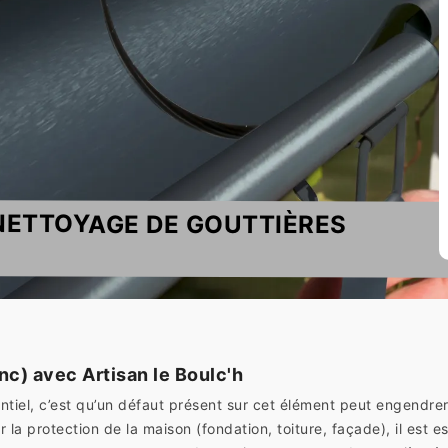
 NETTOYAGE DE GOUTTIÈRES
nc) avec Artisan le Boulc'h
entiel, c’est qu’un défaut présent sur cet élément peut engendr
 la protection de la maison (fondation, toiture, façade), il est es