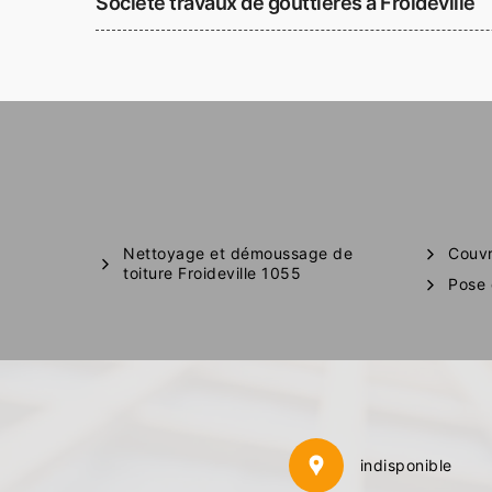
Société travaux de gouttières à Froideville
Nettoyage et démoussage de
Couvr
toiture Froideville 1055
Pose 
indisponible