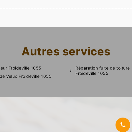
Autres services
eur Froideville 1055
Réparation fuite de toiture
Froideville 1055
de Velux Froideville 1055