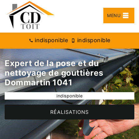
MENU
indisponible
indisponible
Expert de la pose et du
nettoyage de gouttières
Dommartin 1041
indisponible
RÉALISATIONS