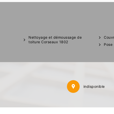
Nettoyage et démoussage de
Couvr
toiture Corseaux 1802
Pose 
indisponible