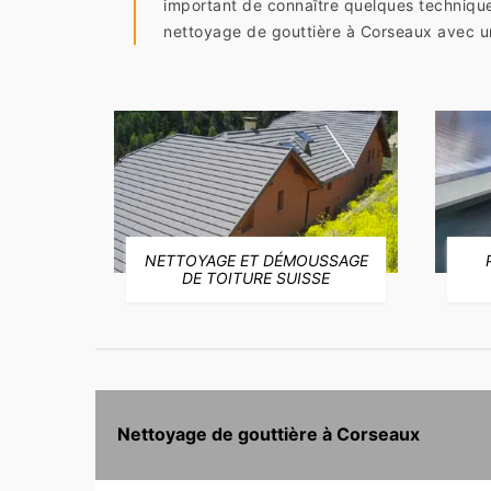
important de connaître quelques technique
nettoyage de gouttière à Corseaux avec un
NETTOYAGE ET DÉMOUSSAGE
E
DE TOITURE SUISSE
Nettoyage de gouttière à Corseaux