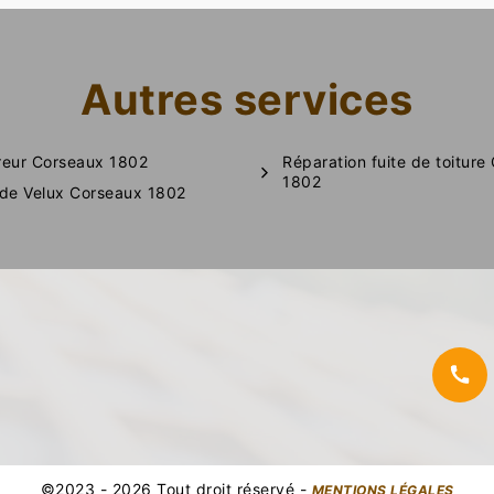
Autres services
eur Corseaux 1802
Réparation fuite de toiture
1802
de Velux Corseaux 1802
©2023 - 2026 Tout droit réservé -
MENTIONS LÉGALES