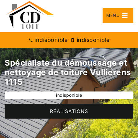
MENU
indisponible
indisponible
Spécialiste du démoussage et
nettoyage de toiture Vullierens
1115
indisponible
RÉALISATIONS