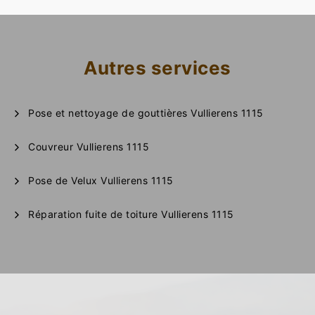
Autres services
Pose et nettoyage de gouttières Vullierens 1115
Couvreur Vullierens 1115
Pose de Velux Vullierens 1115
Réparation fuite de toiture Vullierens 1115