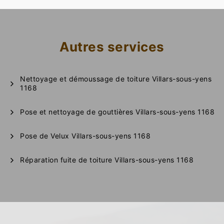
Autres services
Nettoyage et démoussage de toiture Villars-sous-yens
1168
Pose et nettoyage de gouttières Villars-sous-yens 1168
Pose de Velux Villars-sous-yens 1168
Réparation fuite de toiture Villars-sous-yens 1168