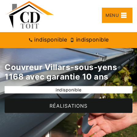
MENU
indisponible
indisponible
Couvreur Villars-sous-yens
1168 avec garantie 10 ans
indisponible
RÉALISATIONS