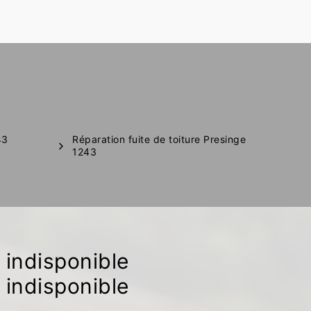
43
Réparation fuite de toiture Presinge
1243
indisponible
indisponible