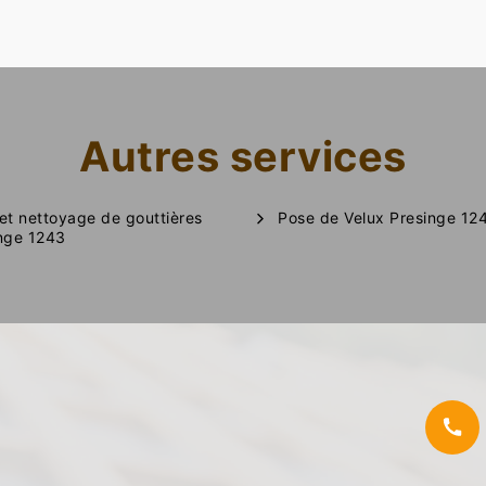
Autres services
et nettoyage de gouttières
Pose de Velux Presinge 12
nge 1243