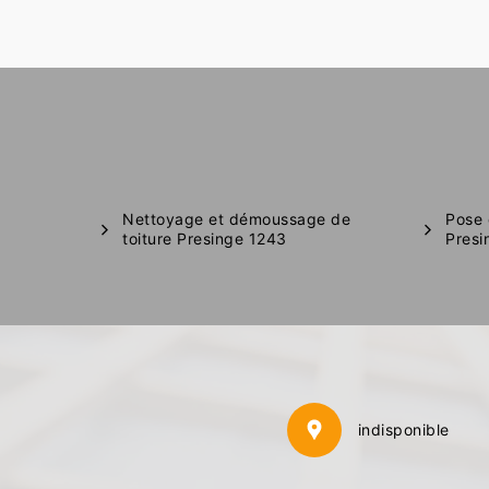
Nettoyage et démoussage de
Pose 
toiture Presinge 1243
Presi
indisponible