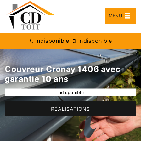
MENU
indisponible
indisponible
Couvreur Cronay 1406 avec
garantie 10 ans
indisponible
RÉALISATIONS